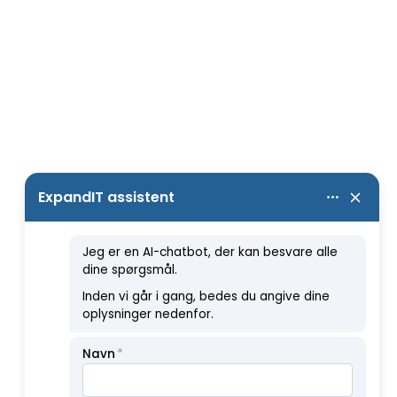
Connected Wind Services
“Vi testede i 3 mdr., inden vi gik i
luften, og det har kørt
tilfredsstillende siden. Efter
grundigt forarbejde behøver vores
teknikere kun ½ dags undervisning i
systemet for at kunne bruge det.”
Læs mere