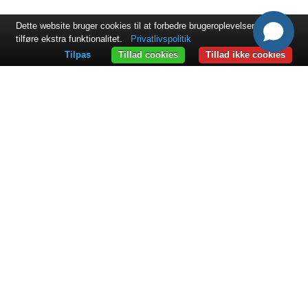
Dette website bruger cookies til at forbedre brugeroplevelsen og til at
tilføre ekstra funktionalitet.
Privatlivspolitik
Tilpas
Tillad cookies
Tillad ikke cookies
KONTAKT
ExpandIT International A/S
Slotsmarken 12
2970 Hørsholm
+45 45 17 86 00
sales@expandit.com
LØSNINGER
Overblik
ExpandIT Portal
ExpandIT Mobilapp
ExpandIT Planlægningsværktøj
BRANCHER
Overblik
CK Power