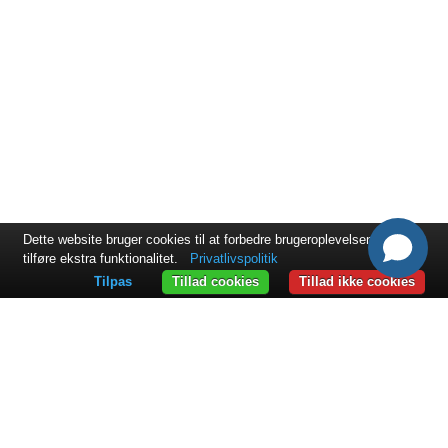
Dette website bruger cookies til at forbedre brugeroplevelsen og til at
tilføre ekstra funktionalitet.
Privatlivspolitik
Tilpas
Tillad cookies
Tillad ikke cookies
KONTAKT
ExpandIT International A/S
Slotsmarken 12
2970 Hørsholm
+45 45 17 86 00
sales@expandit.com