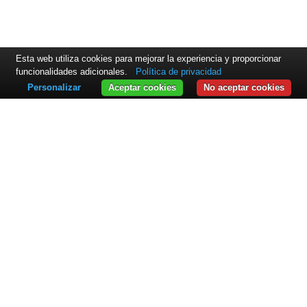
Esta web utiliza cookies para mejorar la experiencia y proporcionar
funcionalidades adicionales.
Política de privacidad
Personalizar
Aceptar cookies
No aceptar cookies
CONTACTO
ExpandIT Solutions Ibérica S.L.
Edificio Ciudad de Sevilla
C/ Dublin, 1 (Pol. Ind. Europolis) Oficina Nº
1-D, Planta 1ª "ExpandIT"
28232 Las Rozas (Madrid)
+34 91 640 88 88
info@expandit.es
SOLUCIONES
Resumen
Portal de Servicio Técnico
Servicio Técnico
Planificación de Recursos