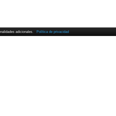
onalidades adicionales.
Política de privacidad
INDUSTRIES
COMPAÑÍA
Resumen
Resumen
R
co
CK Power
Liderazgo
Color Compass
Blog
os
Corporation
Trayectoria
Connected Wind
Oficinas de ExpandIT​
Services
Enemærke & Petersen
a/s
Jydsk Planteservice A/S
Manusa
Quality Forklift
Raunstrup