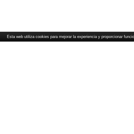
Esta web utiliza cookies para mejorar la experiencia y proporcionar funci
CONTACTO
SOLUCIONES
ExpandIT Solutions Ibérica
Resumen
S.L.
Portal de Servicio Técni
Edificio Ciudad de Sevilla
Servicio Técnico
C/ Dublin, 1 (Pol. Ind.
Planificación de Recurs
Europolis) Oficina Nº 1-D,
Planta 1ª "ExpandIT"
28232 Las Rozas (Madrid)
+34 91 640 88 88
info@expandit.es