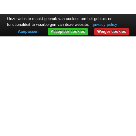
Onze website maakt gebruik van cookies om het gebruik en
functionaliteit te waarborgen van deze website.
privacy policy
Aanpassen
Accepteer cookies
Weiger cookies
CONTACT
ExpandIT A/S
Slotsmarken 12
2970 Hørsholm
Denemarken
+45 45 17 86 00
sales@expandit.com
OPLOSSINGEN
Oplossing overzicht
Service Portal
Field Service
Resourceplanning
INDUSTRIES